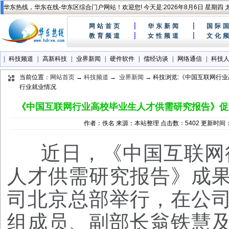
华东热线，华东在线-华东区综合门户网站！欢迎您! 今天是:
2026年8月6日 星期四
网站首页
┊
华东新闻
┊
国际
教育频道
┊
女性频道
┊
文化
|
科技频道
|
高新科技
|
业界新闻
|
硬件软件
|
儒经访谈
|
网络通信
|
科技
当前位置：
网站首页
→
科技频道
→
业界新闻
→ 科技浏览:《中国互联网行
行业就业情况
《中国互联网行业高校毕业生人才供需研究报告》促
作者：佚名 来源：本站整理 点击数：5402 更新时间：2
近日，《中国互联网
人才供需研究报告》成
司北京总部举行，在公
组成员、副部长翁铁慧