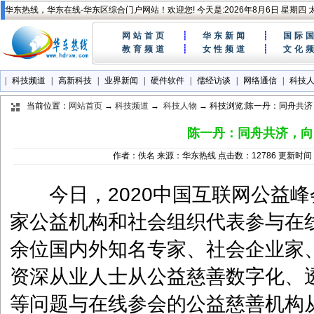
华东热线，华东在线-华东区综合门户网站！欢迎您! 今天是:
2026年8月6日 星期四
网站首页
┊
华东新闻
┊
国际
教育频道
┊
女性频道
┊
文化
|
科技频道
|
高新科技
|
业界新闻
|
硬件软件
|
儒经访谈
|
网络通信
|
科技
当前位置：
网站首页
→
科技频道
→
科技人物
→ 科技浏览:陈一丹：同舟共
陈一丹：同舟共济，向
作者：佚名 来源：华东热线 点击数：12786 更新时间：2
今日，2020中国互联网公益峰会
家公益机构和社会组织代表参与在线
余位国内外知名专家、社会企业家
资深从业人士从公益慈善数字化、
等问题与在线参会的公益慈善机构